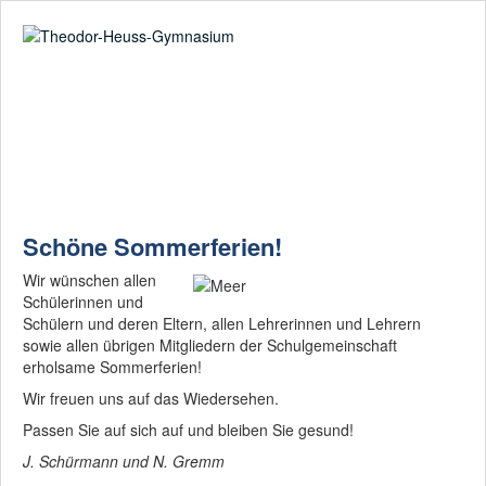
Suche
02361-375940
email@thgre.de
Digitale
Ausstattung: Wir
gehen mit der Zeit!
Schöne Sommerferien!
Am THG herrscht
Wir wünschen allen
eine vertrauensvolle
Schülerinnen und
Lernatmosphäre
Schülern und deren Eltern, allen Lehrerinnen und Lehrern
sowie allen übrigen Mitgliedern der Schulgemeinschaft
Beginnen mit
erholsame Sommerferien!
"Bilingual" - enden
Wir freuen uns auf das Wiedersehen.
mit einem
CertiLingua-
Passen Sie auf sich auf und bleiben Sie gesund!
Zertifikat
J. Schürmann und N. Gremm