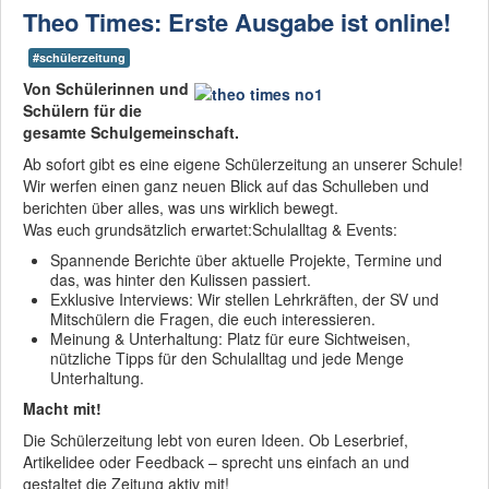
Theo Times: Erste Ausgabe ist online!
Das THG ist eine
MINT-freundliche
#schülerzeitung
Schule - schon ab
der 5ten Klasse!
Von Schülerinnen und
Schülern für die
gesamte Schulgemeinschaft.
Mit "Darstellen und
Gestalten" werden
Ab sofort gibt es eine eigene Schülerzeitung an unserer Schule!
künstlerische
Wir werfen einen ganz neuen Blick auf das Schulleben und
Begabungen
berichten über alles, was uns wirklich bewegt.
gefördert!
Was euch grundsätzlich erwartet:Schulalltag & Events:
Spannende Berichte über aktuelle Projekte, Termine und
Die QA hat es
das, was hinter den Kulissen passiert.
bestätigt - wir sind
Exklusive Interviews: Wir stellen Lehrkräften, der SV und
stark in
Mitschülern die Fragen, die euch interessieren.
kooperativen
Meinung & Unterhaltung: Platz für eure Sichtweisen,
Lernformen!
nützliche Tipps für den Schulalltag und jede Menge
Unterhaltung.
Macht mit!
Wir nehmen die
Die Schülerzeitung lebt von euren Ideen. Ob Leserbrief,
Digitalisierung
Artikelidee oder Feedback – sprecht uns einfach an und
ernst!
gestaltet die Zeitung aktiv mit!