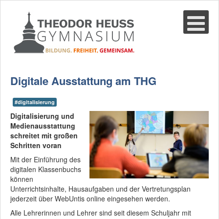
Suche
02361-375940
email@thgre.de
Digitale Ausstattung am THG
#digitalisierung
Digitalisierung
und
Medienausstattung
schreitet mit großen
Schritten voran
Mit der Einführung des
digitalen Klassenbuchs
können
Unterrichtsinhalte, Hausaufgaben und der Vertretungsplan
jederzeit über WebUnti
s online eingesehen werden.
Alle Lehrerinnen und Lehrer sind seit diesem Schuljahr mit