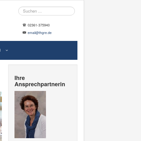
Suche
02361-375940
email@thgre.de
N
Ihre
Ansprechpartnerin