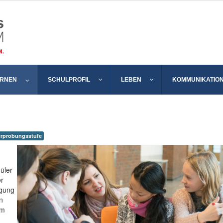
ERNEN
SCHULPROFIL
LEBEN
KOMMUNIKATIO
erprobungsstufe
üler
er
igung
n
am