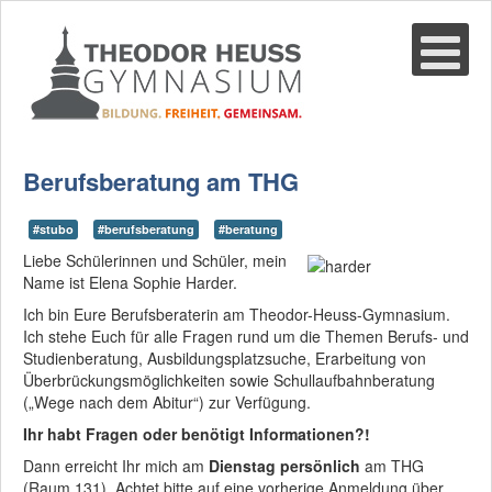
Suche
02361-375940
email@thgre.de
Berufsberatung am THG
#stubo
#berufsberatung
#beratung
Liebe Schülerinnen und Schüler, mein
Name ist Elena Sophie Harder.
Ich bin Eure Berufsberaterin am Theodor-Heuss-Gymnasium.
Ich stehe Euch für alle Fragen rund um die Themen Berufs- und
Studienberatung, Ausbildungsplatzsuche, Erarbeitung von
Überbrückungsmöglichkeiten sowie Schullaufbahnberatung
(„Wege nach dem Abitur“) zur Verfügung.
Ihr habt Fragen oder benötigt Informationen?!
Dann erreicht Ihr mich am
Dienstag persönlich
am THG
(Raum 131). Achtet bitte auf eine vorherige Anmeldung über