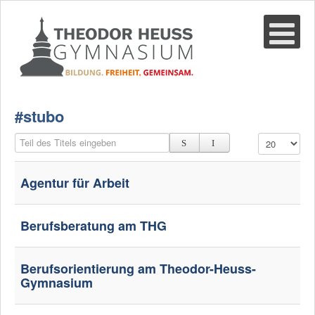
Suche
02361-375940
email@thgre.de
#stubo
Teil des Titels eingeben
Anzeige #
Agentur für Arbeit
Berufsberatung am THG
Berufsorientierung am Theodor-Heuss-
Gymnasium