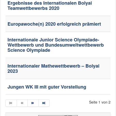
Ergebnisse des Internationalen Bolyai
Teamwettbewerbs 2020
Europawoche(n) 2020 erfolgreich prämiert
Internationale Junior Science Olympiade-
Wettbewerb und Bundesumweltwettbewerb
Science Olympiade
Internationaler Mathewettbewerb – Bolyai
2023
Jungen WK III mit guter Vorstellung
Seite 1 von 2