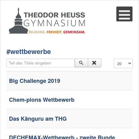
Suche
02361-375940
email@thgre.de
#wettbewerbe
Teil des Titels eingeben
Anzeige #
Big Challenge 2019
Chem-pions Wettbewerb
Das Känguru am THG
DECHEMAX-Wettbewerb - zweite Runde