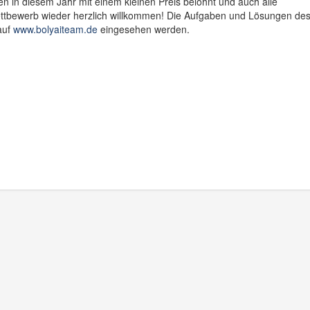
n in diesem Jahr mit einem kleinen Preis belohnt und auch alle
tbewerb wieder herzlich willkommen! Die Aufgaben und Lösungen de
auf
www.bolyaiteam.de
eingesehen werden.