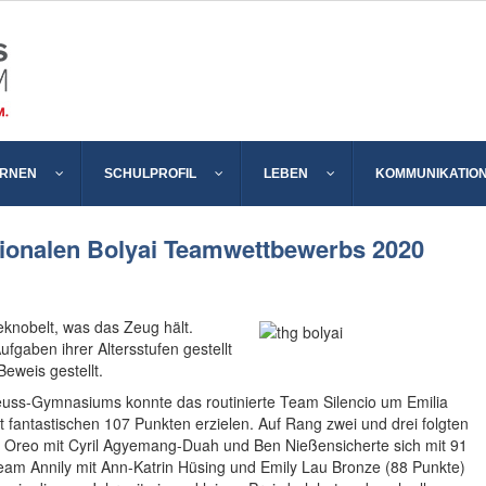
ERNEN
SCHULPROFIL
LEBEN
KOMMUNIKATIO
tionalen Bolyai Teamwettbewerbs 2020
nobelt, was das Zeug hält.
gaben ihrer Altersstufen gestellt
Beweis gestellt.
uss-Gymnasiums konnte das routinierte Team Silencio um Emilia
 fantastischen 107 Punkten erzielen. Auf Rang zwei und drei folgten
 Oreo mit Cyril Agyemang-Duah und Ben Nießensicherte sich mit 91
eam Annily mit Ann-Katrin Hüsing und Emily Lau Bronze (88 Punkte)