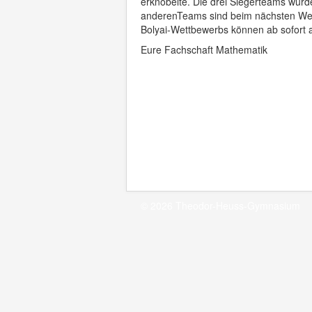
erknobelte. Die drei Siegerteams wurde
anderenTeams sind beim nächsten Wet
Bolyai-Wettbewerbs können ab sofort 
Eure Fachschaft Mathematik
© 2026 Theodor-Heuss-Gymnasium