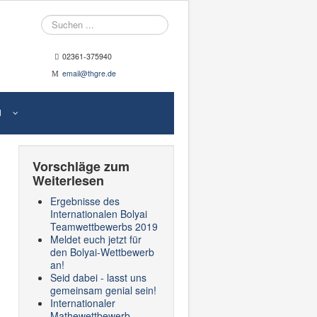
Suche
02361-375940
email@thgre.de
N
Vorschläge zum
Weiterlesen
Ergebnisse des
Internationalen Bolyai
Teamwettbewerbs 2019
Meldet euch jetzt für
den Bolyai-Wettbewerb
an!
Seid dabei - lasst uns
gemeinsam genial sein!
Internationaler
Mathewettbewerb –