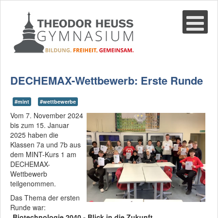
Suche
02361-375940
email@thgre.de
DECHEMAX-Wettbewerb: Erste Runde
#mint
#wettbewerbe
Vom 7. November 2024
bis zum 15. Januar
2025 haben die
Klassen 7a und 7b aus
dem MINT-Kurs 1 am
DECHEMAX-
Wettbewerb
teilgenommen.
Das Thema der ersten
Runde war:
„
Biotechnologie 2040 - Blick in die Zukunft