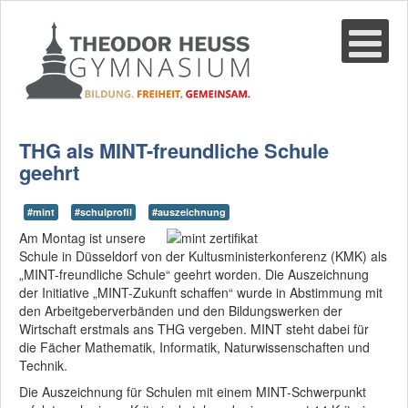
Suche
02361-375940
email@thgre.de
THG als MINT-freundliche Schule
geehrt
#mint
#schulprofil
#auszeichnung
Am Montag ist unsere
Schule in Düsseldorf von der Kultusministerkonferenz (KMK) als
„MINT-freundliche Schule“ geehrt worden. Die Auszeichnung
der Initiative „MINT-Zukunft schaffen“ wurde in Abstimmung mit
den Arbeitgeberverbänden und den Bildungswerken der
Wirtschaft erstmals ans THG vergeben. MINT steht dabei für
die Fächer Mathematik, Informatik, Naturwissenschaften und
Technik.
Die Auszeichnung für Schulen mit einem MINT-Schwerpunkt