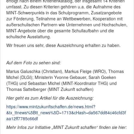
erfolgt nach einem Kriterienkatalog, der insgesamt 14 Kriterien
umfasst. Zu diesen Kriterien gehören u.a. die Aufnahme des
MINT-Schwerpunkts in das Schulprogramm, Zusatzangebote
zur Förderung, Teilnahme an Wettbewerben, Kooperation mit
außerschulischen Partnern wie Unternehmen und Hochschulen,
MINT-Angebote über die gesamte Schullaufbahn und die
schulische Ausstattung.
Wir freuen uns sehr, diese Auszeichnung erhalten zu haben.
Auf dem Foto zu sehen sind:
Marius Galuschka (Christiani), Markus Fleige (WRO), Thomas
Michel (DLGI); Ministerin Yvonne Gebauer, Sarah Goeken
(THG) und Sebastian Michel (MINT-Koordinator THG) und
Thomas Sattelberger (MINT Zukunft schaffen)
Hier geht es zum Artikel für die Auszeichnung:
https://www.mintzukunftschaffen.de/news.html?
&tx_ttnews%5Btt_news%5D=1713&cHash=da567dd84c46cfd3f
aa12ff7785c66df
Mehr Infos zur Initiative „MINT Zukunft schaffen“ finden sie hier: