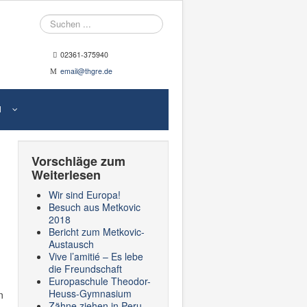
Suche
02361-375940
email@thgre.de
N
Vorschläge zum
Weiterlesen
Wir sind Europa!
Besuch aus Metkovic
2018
Bericht zum Metkovic-
Austausch
Vive l’amitié – Es lebe
die Freundschaft
Europaschule Theodor-
Heuss-Gymnasium
n
Zähne ziehen in Peru