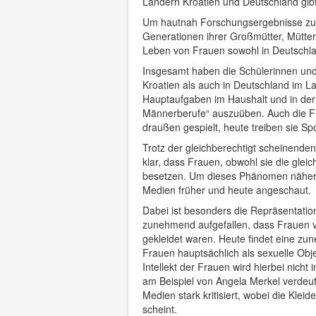
Ländern Kroatien und Deutschland gibt
Um hautnah Forschungsergebnisse zu 
Generationen ihrer Großmütter, Mütter u
Leben von Frauen sowohl in Deutschlan
Insgesamt haben die Schülerinnen und 
Kroatien als auch in Deutschland im Lau
Hauptaufgaben im Haushalt und in der 
Männerberufe“ auszuüben. Auch die Fre
draußen gespielt, heute treiben sie Sp
Trotz der gleichberechtigt scheinende
klar, dass Frauen, obwohl sie die gle
besetzen. Um dieses Phänomen näher z
Medien früher und heute angeschaut.
Dabei ist besonders die Repräsentatio
zunehmend aufgefallen, dass Frauen v
gekleidet waren. Heute findet eine zun
Frauen hauptsächlich als sexuelle Obje
Intellekt der Frauen wird hierbei nich
am Beispiel von Angela Merkel verdeutl
Medien stark kritisiert, wobei die Klei
scheint.