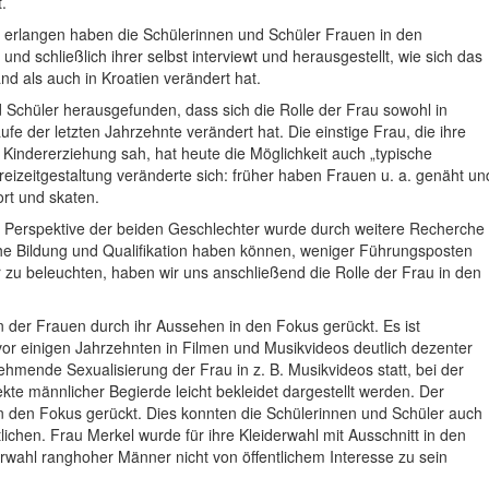
.
erlangen haben die Schülerinnen und Schüler Frauen in den
nd schließlich ihrer selbst interviewt und herausgestellt, wie sich das
d als auch in Kroatien verändert hat.
Schüler herausgefunden, dass sich die Rolle der Frau sowohl in
fe der letzten Jahrzehnte verändert hat. Die einstige Frau, die ihre
Kindererziehung sah, hat heute die Möglichkeit auch „typische
izeitgestaltung veränderte sich: früher haben Frauen u. a. genäht un
ort und skaten.
n Perspektive der beiden Geschlechter wurde durch weitere Recherche
iche Bildung und Qualifikation haben können, weniger Führungsposten
u beleuchten, haben wir uns anschließend die Rolle der Frau in den
n der Frauen durch ihr Aussehen in den Fokus gerückt. Es ist
or einigen Jahrzehnten in Filmen und Musikvideos deutlich dezenter
ehmende Sexualisierung der Frau in z. B. Musikvideos statt, bei der
kte männlicher Begierde leicht bekleidet dargestellt werden. Der
t in den Fokus gerückt. Dies konnten die Schülerinnen und Schüler auch
ichen. Frau Merkel wurde für ihre Kleiderwahl mit Ausschnitt in den
derwahl ranghoher Männer nicht von öffentlichem Interesse zu sein