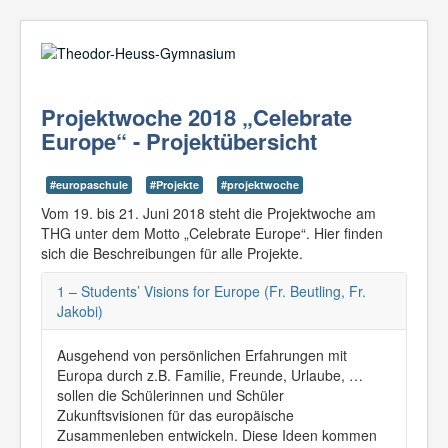
Suche
02361-375940
email@thgre.de
Projektwoche 2018 „Celebrate
Europe“ - Projektübersicht
Suche
#europaschule
#Projekte
#projektwoche
Vom 19. bis 21. Juni 2018 steht die Projektwoche am
Home
THG unter dem Motto „Celebrate Europe“. Hier finden
Menschen
sich die Beschreibungen für alle Projekte.
Schüler
Eltern
1 – Students’ Visions for Europe (Fr. Beutling, Fr.
Pausencafé
Jakobi)
Kollegium
Schulleitung
Ausgehend von persönlichen Erfahrungen mit
Verwaltung
Europa durch z.B. Familie, Freunde, Urlaube, …
Sekretariat
Hausmeister
sollen die Schülerinnen und Schüler
Gremien
Zukunftsvisionen für das europäische
Schulkonferenz
Zusammenleben entwickeln. Diese Ideen kommen