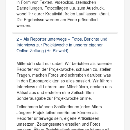
Förderverein
in Form von Texten, Videoclips, szenischen
Schulsozialarbeit
Darstellungen, Fotocollagen u.ä. zum Ausdruck,
Lernen
wobei ihr eurer Kreativität freien Lauf lassen könnt.
Fächer
Die Ergebnisse werden am Ende präsentiert
G9-Gymnasium
werden.
Unser Weg zu G9
Curricula G9
Fördern und Fordern
2 – Als Reporter unterwegs – Fotos, Berichte und
CertiLingua
Interviews zur Projektwoche in unserer eigenen
Sprachzertifikate
Online-Zeitung (Hr. Biewald)
Leseförderung
Potentialanalyse
Erprobungsstufe
Mittendrin statt nur dabei! Wir berichten als rasende
Mittelstufe
Reporter von der Projektwoche, schauen zu, stellen
Oberstufe
Fragen, machen Fotos und schreiben darüber, was
Studien- und Berufswahl
in den Europaprojekten so alles passiert. Wir führen
Externe Beratung
Interviews mit Lehrern und Mitschülern, denken uns
Talentscout
Rätsel aus und erstellen eine Zeitschriften-
Schulprofil
Sonderausgabe zur Projektwoche online.
Neigungsschwerpunkte
MINT
Teilnehmen können Schüler/innen jedes Alters.
Bilingual
Jüngere Projektteilnehmer/innen können als
Darstellen und Gestalten
Reporter unterwegs sein, eigene Artikelideen
Europaschule
umsetzen, Zeitungsseiten erstellen und Fotos
Schüleraustausch
machen. Ältere Projektteilnehmer/innen können all