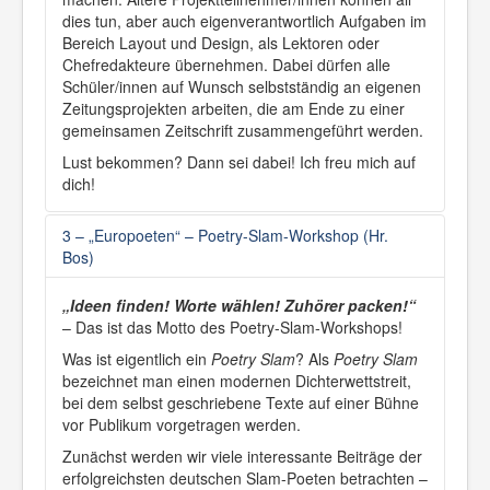
Bilingualer Bildungsgang
dies tun, aber auch eigenverantwortlich Aufgaben im
Sprachzertifikate
Digitalisierung
Bereich Layout und Design, als Lektoren oder
Digitaler Wandel
Chefredakteure übernehmen. Dabei dürfen alle
Digitale Ausstattung
Schüler/innen auf Wunsch selbstständig an eigenen
Medienscouts
Zeitungsprojekten arbeiten, die am Ende zu einer
iPad-Projekt
gemeinsamen Zeitschrift zusammengeführt werden.
Zukunftsschule NRW
Digitaler "Tag der offenen Tür"
Lust bekommen? Dann sei dabei! Ich freu mich auf
Qualitätsbericht 2018
dich!
Ausbildung am THG
Leben
3 – „Europoeten“ – Poetry-Slam-Workshop (Hr.
Offener Ganztag
Bos)
Schulfahrten
Kooperationen
Termine
„Ideen finden! Worte wählen! Zuhörer packen!“
Galerie
– Das ist das Motto des Poetry-Slam-Workshops!
Erinnerungs- und Gedenkkultur
Soziales Miteinander
Was ist eigentlich ein
Poetry Slam
? Als
Poetry Slam
Buddy-Projekt
bezeichnet man einen modernen Dichterwettstreit,
Komm mit!
bei dem selbst geschriebene Texte auf einer Bühne
Nachhaltigkeit
vor Publikum vorgetragen werden.
Solargesellschaft
Stadtradeln
Zunächst werden wir viele interessante Beiträge der
Schulordnung
erfolgreichsten deutschen Slam-Poeten betrachten –