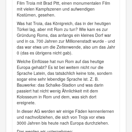
Film Troia mit Brad Pitt, einen monumentalen Film
mit vielen Kampfszenen und aufwendigen
Kostümen, gesehen.
Was hat Troia, das Königreich, das in der heutigen
Türkei lag, aber mit Rom zu tun? Wie kam es zur
Gründung Roms, das anfangs ein kleines Dorf war
und in ca. 700 Jahren zur Millionenstadt wurde - und
das war etwa um die Zeitenwende, also um das Jahr
0 (das es übrigens nicht gab).
Welche Einflüsse hat nun Rom auf das heutige
Europa gehabt? Es ist bei weitem nicht nur die
Sprache Latein, das tatsächlich keine tote, sondern
sogar eine sehr lebendige Sprache ist. Z. B.
Bauwerke: das Schalke-Stadion und was darin
passiert hat nicht wenig Ähnlichkeit mit dem
Kolosseum in Rom und dem, was sich dort
ereignete.
In dieser AG werden wir einige Fäden kennenlernen
und nachvollziehen, die sich von Troja vor etwa
3000 Jahren bis heute nach Europa durchziehen.
Das werden wir unternehmen: