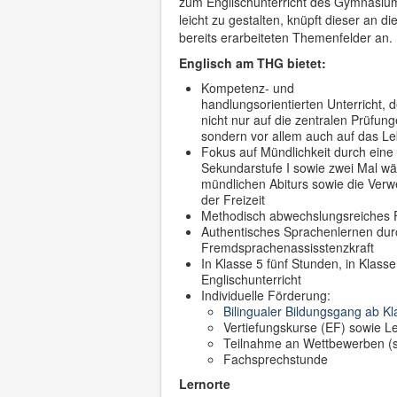
zum Englischunterricht des Gymnasiu
leicht zu gestalten, knüpft dieser an di
bereits erarbeiteten Themenfelder an.
Englisch am THG bietet:
Kompetenz- und
handlungsorientierten Unterricht, d
nicht nur auf die zentralen Prüfung
sondern vor allem auch auf das Le
Fokus auf Mündlichkeit durch eine
Sekundarstufe I sowie zwei Mal wä
mündlichen Abiturs sowie die Ver
der Freizeit
Methodisch abwechslungsreiches
Authentisches Sprachenlernen durc
Fremdsprachenassisstenzkraft
In Klasse 5 fünf Stunden, in Klass
Englischunterricht
Individuelle Förderung:
Bilingualer Bildungsgang ab K
Vertiefungskurse (EF) sowie L
Teilnahme an Wettbewerben (s
Fachsprechstunde
Lernorte