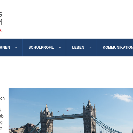
ERNEN
SCHULPROFIL
LEBEN
KOMMUNIKATIO
sch
G
ab
ng
le