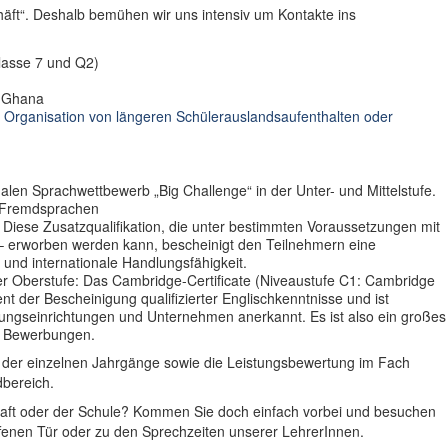
chäft“. Deshalb bemühen wir uns intensiv um Kontakte ins
lasse 7 und Q2)
n Ghana
 Organisation von längeren Schülerauslandsaufenthalten oder
alen Sprachwettbewerb „Big Challenge“ in der Unter- und Mittelstufe.
 Fremdsprachen
: Diese Zusatzqualifikation, die unter bestimmten Voraussetzungen mit
– erworben werden kann, bescheinigt den Teilnehmern eine
und internationale Handlungsfähigkeit.
r Oberstufe: Das Cambridge-Certificate (Niveaustufe C1: Cambridge
ent der Bescheinigung qualifizierter Englischkenntnisse und ist
ildungseinrichtungen und Unternehmen anerkannt. Es ist also ein großes
en Bewerbungen.
e der einzelnen Jahrgänge sowie die Leistungsbewertung im Fach
dbereich.
aft oder der Schule? Kommen Sie doch einfach vorbei und besuchen
ffenen Tür oder zu den Sprechzeiten unserer LehrerInnen.