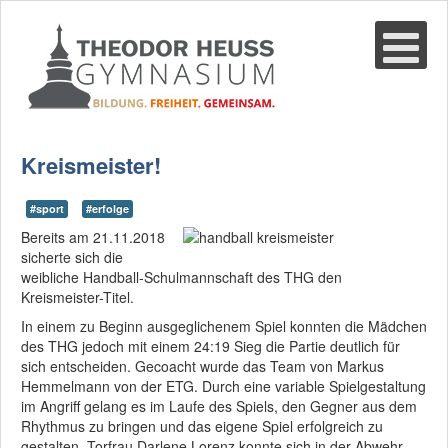
Suche
02361-375940
email@thgre.de
Kreismeister!
#sport
#erfolge
Bereits am 21.11.2018
sicherte sich die
weibliche Handball-Schulmannschaft des THG den
Kreismeister-Titel.
In einem zu Beginn ausgeglichenem Spiel konnten die Mädchen
des THG jedoch mit einem 24:19 Sieg die Partie deutlich für
sich entscheiden. Gecoacht wurde das Team von Markus
Hemmelmann von der ETG. Durch eine variable Spielgestaltung
im Angriff gelang es im Laufe des Spiels, den Gegner aus dem
Rhythmus zu bringen und das eigene Spiel erfolgreich zu
gestalten. Torfrau Darlene Lorenz konnte sich in der Abwehr