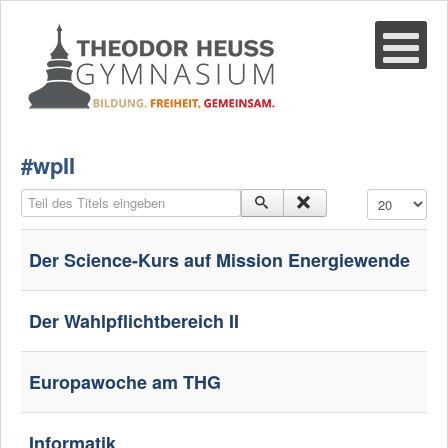
Suche
02361-375940
email@thgre.de
#wpII
Teil des Titels eingeben
Anzeige #
Der Science-Kurs auf Mission Energiewende
Der Wahlpflichtbereich II
Europawoche am THG
Informatik