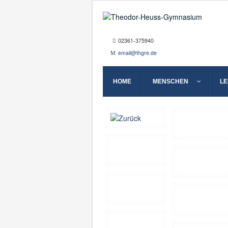
02361-375940
email@thgre.de
HOME
MENSCHEN
L