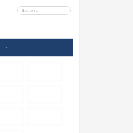
Suche
N